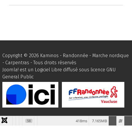
Copyright © 2026 Kaminos - Randonnée - Marche nordique
- Carpentras - Tous droits réservés
Joomla!
est un Logiciel Libre diffusé sous licence
GNU
General Public
418ms
7.165MB
58