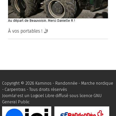
Au départ de Beauvoisin. Merci Danielle R !
À vos portables ! 🤳
Copyright © 2026 Kaminos - Randonnée - Marche nordique
- Carpentras - Tous droits réservés
Joomla!
est un Logiciel Libre diffusé sous licence
GNU
General Public