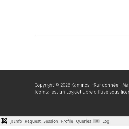
Copyright © 2026 Kaminos - Randonnée - Marc
Joomla!
est un Logiciel Libre diffusé sous lic
J! Info
Request
Session
Profile
Queries
Log
58