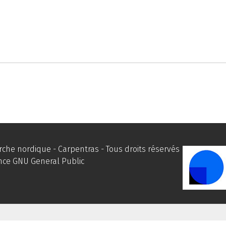
he nordique - Carpentras - Tous droits réservés
ence
GNU General Public