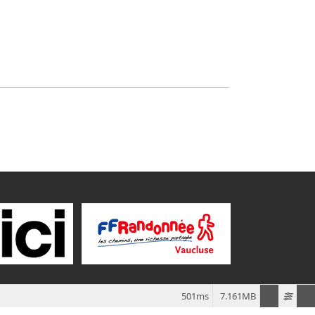
501ms
7.161MB