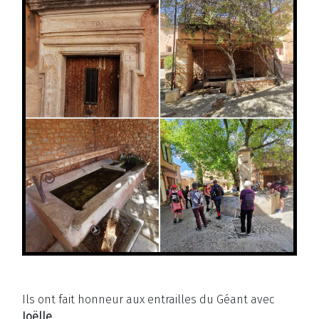
Ils ont fait honneur aux entrailles du Géant
avec
Joëlle
…