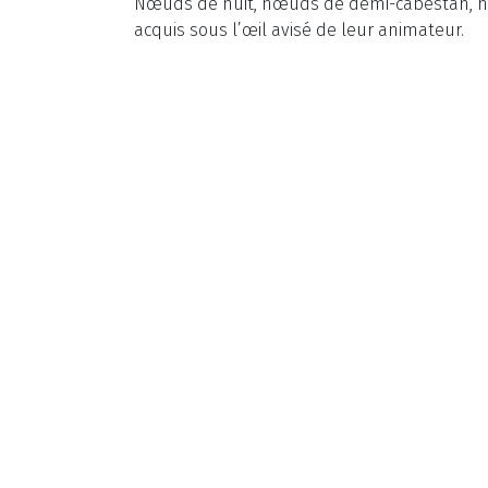
Nœuds de huit, nœuds de demi-cabestan, nœ
acquis sous l’œil avisé de leur animateur.