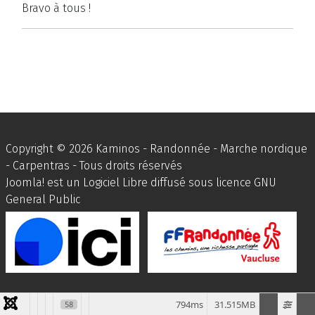
Bravo à tous !
Copyright © 2026 Kaminos - Randonnée - Marche nordique
- Carpentras - Tous droits réservés
Joomla!
est un Logiciel Libre diffusé sous licence
GNU
General Public
794ms
31.515MB
58