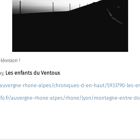
lévision !
ay,
Les enfants du Ventoux
.
3/auvergne-rhone-alpes/chroniques-d-en-haut/5933790-les-e
vinfo.fr/auvergne-rhone-alpes/rhone/lyon/montagne-entre-d