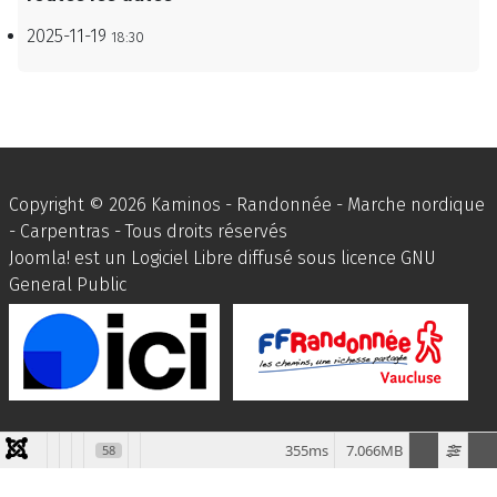
2025-11-19
18:30
Copyright © 2026 Kaminos - Randonnée - Marche nordique
- Carpentras - Tous droits réservés
Joomla!
est un Logiciel Libre diffusé sous licence
GNU
General Public
355ms
7.066MB
58