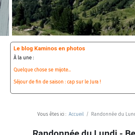
Le blog Kaminos en photos
À la une :
Quelque chose se mijote...
Séjour de fin de saison : cap sur le Jura !
Vous êtes ici :
Accueil
Randonnée du Lund
Randonnée du Lundi - B