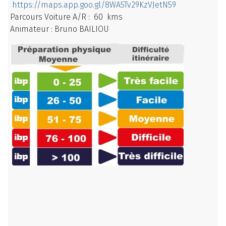
https://maps.app.goo.gl/8WA5Tv29KzVJetN59
Parcours Voiture A/R : 60 kms
Animateur : Bruno BAILIOU