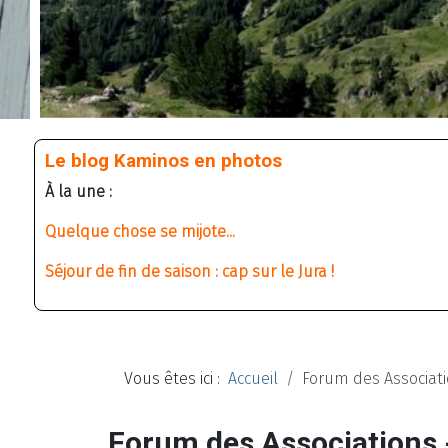
Le blog Kaminos en photos
À la une :
Quelque chose se mijote...
Séjour de fin de saison : cap sur le Jura !
Vous êtes ici :
Accueil
Forum des Associati
Forum des Associations 