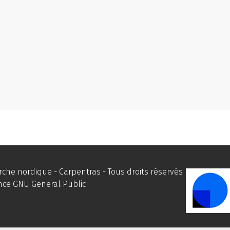
he nordique - Carpentras - Tous droits réservés
ence
GNU General Public