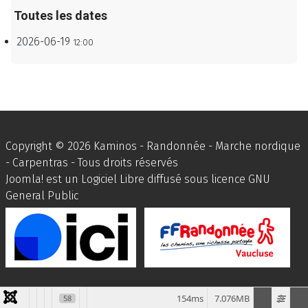
Toutes les dates
2026-06-19
12:00
Copyright © 2026 Kaminos - Randonnée - Marche nordique
- Carpentras - Tous droits réservés
Joomla!
est un Logiciel Libre diffusé sous licence
GNU
General Public
154ms
7.076MB
58