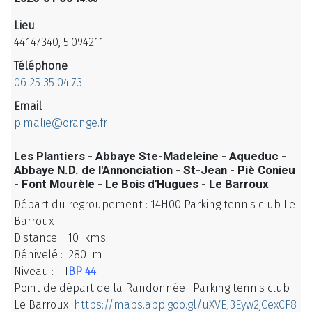
Lieu
44.147340, 5.094211
Téléphone
06 25 35 04 73
Email
p.malie@orange.fr
Les Plantiers - Abbaye Ste-Madeleine - Aqueduc -
Abbaye N.D. de l'Annonciation - St-Jean - Piè Conieu
- Font Mourèle - Le Bois d'Hugues - Le Barroux
Départ du regroupement : 14H00 Parking tennis club Le
Barroux
Distance : 10 kms
Dénivelé : 280 m
Niveau : I
BP 44
Point de départ de la Randonnée : Parking tennis club
Le Barroux
https://maps.app.goo.gl/uXVEJ3Eyw2jCexCF8