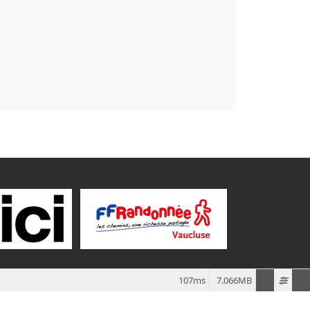
107ms
7.066MB