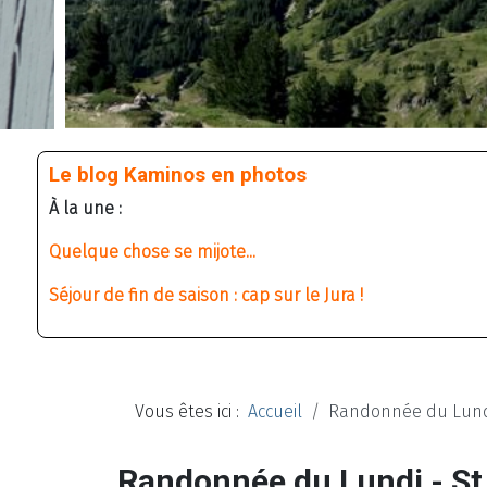
Le blog Kaminos en photos
À la une :
Quelque chose se mijote...
Séjour de fin de saison : cap sur le Jura !
Vous êtes ici :
Accueil
Randonnée du Lundi 
Randonnée du Lundi - St 