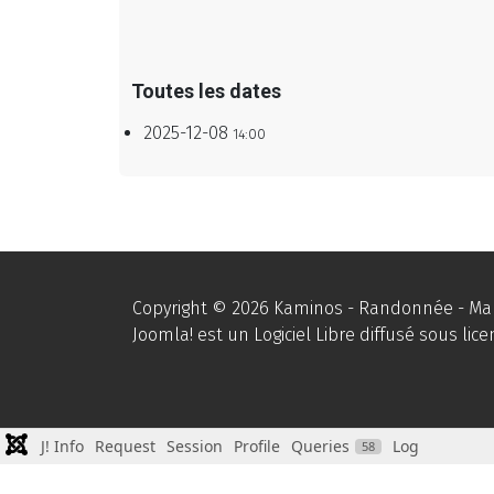
Toutes les dates
2025-12-08
14:00
Copyright © 2026 Kaminos - Randonnée - Marc
Joomla!
est un Logiciel Libre diffusé sous lic
J! Info
Request
Session
Profile
Queries
Log
58