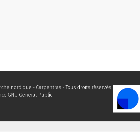
he nordique - Carpentras - Tous droits réservés
ence
GNU General Public