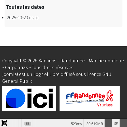
Toutes les dates
2025-10-23
08:30
Copyright © 2026 Kaminos - Randonnée - Marche nordique
- Carpentras - Tous droits réservés
Joomla!
est un Logiciel Libre diffusé sous licence
GNU
General Public
523ms
30.619MB
58