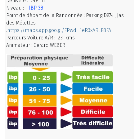
Dénivelé : 249 m
Niveau :
IBP 38
Point de départ de la Randonnée : Parking D974 , Jas
des Mélettes
.
https://maps.app.goo.gl/EPwdH1eR3xARLE8FA
Parcours Voiture A/R : 23 kms
Animateur : Gerard WEBER