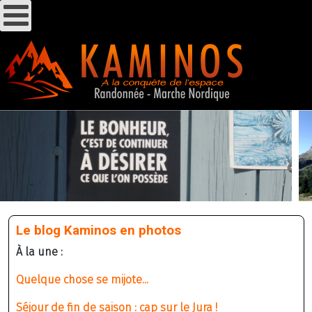
Le blog Kaminos en photos
À la une :
Quelque chose se mijote...
Séjour de fin de saison : cap sur le Jura !