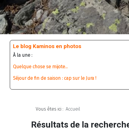
Le blog Kaminos en photos
À la une :
Quelque chose se mijote...
Séjour de fin de saison : cap sur le Jura !
Vous êtes ici :
Accueil
Résultats de la recherch