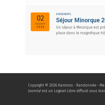
EVENEMENTS
02
Séjour Minorque 
Octobre
Un séjour à Minorque est pré
2026
place dans le magnifique hôt
Copyright © 2026 Kaminos - Randonnée - Marc
Joomla!
est un Logiciel Libre diffusé sous lic