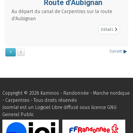
Route d'Aubignan
Au départ du canal de Carpentras sur la route
d'Aubignan
Détails
Suivant
1
2
Copyright © 2026 Kaminos - Randonnée - Marche nordique
- Carpentras - Tous droits réservés
Joomla!
est un Logiciel Libre diffusé sous licence
GNU
General Public